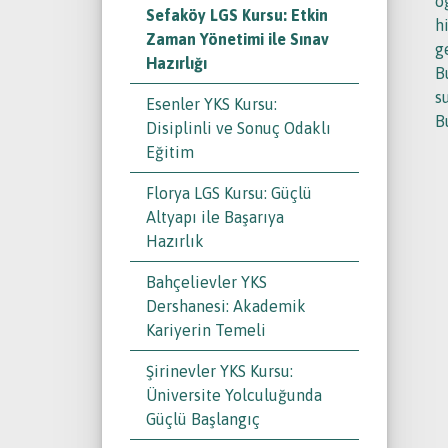
ö
Sefaköy LGS Kursu: Etkin
h
Zaman Yönetimi ile Sınav
g
Hazırlığı
B
s
Esenler YKS Kursu:
B
Disiplinli ve Sonuç Odaklı
Eğitim
Florya LGS Kursu: Güçlü
Altyapı ile Başarıya
Hazırlık
Bahçelievler YKS
Dershanesi: Akademik
Kariyerin Temeli
Şirinevler YKS Kursu:
Üniversite Yolculuğunda
Güçlü Başlangıç