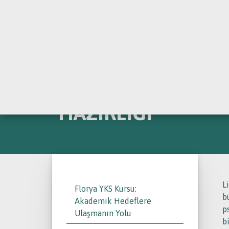
İLETİŞ
SEFAKÖY LGS KURS
HAZIRLIĞI
L
Florya YKS Kursu:
b
Akademik Hedeflere
p
Ulaşmanın Yolu
b