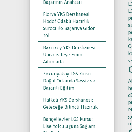
Başarının Anahtarı
L
L
Florya YKS Dershanesi:
p
Hedef Odaklı Hazırlık
s
Süreci ile Başarıya Giden
p
Yol
k
Ö
Bakırköy YKS Dershanesi:
k
Üniversiteye Emin
y
Adımlarla
Zekeriyaköy LGS Kursu:
Doğal Ortamda Sessiz ve
A
Başarılı Eğitim
h
d
Halkalı YKS Dershanesi:
p
Geleceğe Bilinçli Hazırlık
M
g
Bahçelievler LGS Kursu:
r
Lise Yolculuğuna Sağlam