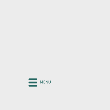
KURUM
HAKKIMI
MENÜ
BÖLGELER
EĞİTİM FEL