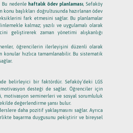
r. Bu nedenle
haftalık ödev planlaması
, Sefaköy
nen konu başlıkları doğrultusunda hazırlanan ödev
siklerini fark etmesini sağlar. Bu planlamalar
 dinlemekle kalmaz; yazılı ve uygulamalı olarak
ncini geliştirerek zaman yönetimi alışkanlığı
ler, öğrencilerin ilerleyişini düzenli olarak
n konular hızlıca tamamlanabilir. Bu sistematik
ağlar.
de belirleyici bir faktördür. Sefaköy’deki LGS
 motivasyon desteği de sağlar. Öğrenciler için
ri, motivasyon seminerleri ve sosyal sorumluluk
şekilde değerlendirme şansı bulur.
erslere daha pozitif yaklaşmasını sağlar. Ayrıca
birlikte başarma duygusunu pekiştirir ve bireysel