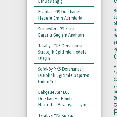
Bir Başlangıç
B
Esenler LGS Dershanesi:
s
Hedefe Emin Adımlarla
o
Şirinevler LGS Kursu:
b
Başarılı Geçişin Anahtarı
B
ş
Tarabya YKS Dershanesi:
ö
Stratejik Eğitimle Hedefe
Ulaşın
H
Sefaköy YKS Dershanesi:
S
Disiplinli Eğitimle Başarıya
d
Giden Yol
y
b
Bahçelievler LGS
B
Dershanesi: Planlı
g
Hazırlıkla Başarıya Ulaşın
Tarabya YKS Kursu: