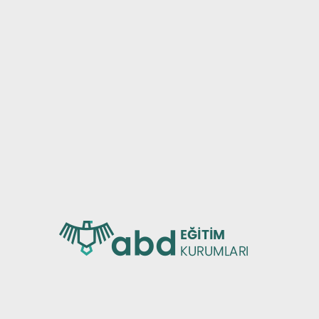
SAL
KURU
ZDA
ÖZEL
İMİZ
PREMI
SEFEMİZ