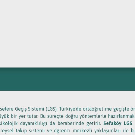
İM
K
U: ETKIN ZAMAN YÖNETI
iselere Geçiş Sistemi (LGS), Türkiye'de ortaöğretime geçişte 
üyük bir yer tutar. Bu süreçte doğru yöntemlerle hazırlanmak
sikolojik dayanıklılığı da beraberinde getirir.
Sefaköy LGS k
ireysel takip sistemi ve öğrenci merkezli yaklaşımları ile bu