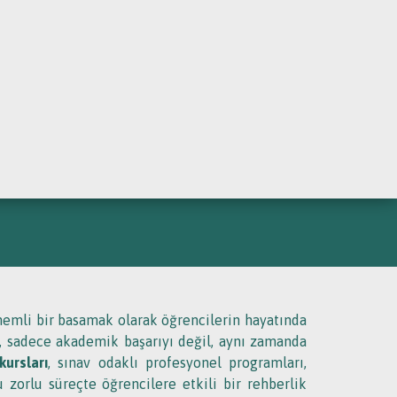
URSLAR
MI ILE SINAV
önemli bir basamak olarak öğrencilerin hayatında
, sadece akademik başarıyı değil, aynı zamanda
ursları
, sınav odaklı profesyonel programları,
 zorlu süreçte öğrencilere etkili bir rehberlik