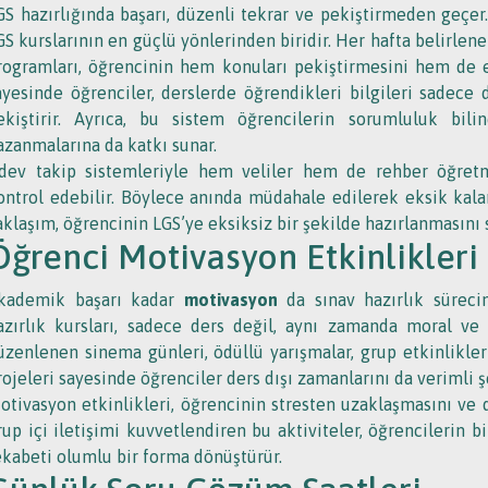
GS hazırlığında başarı, düzenli tekrar ve pekiştirmeden geçe
GS kurslarının en güçlü yönlerinden biridir. Her hafta belirle
rogramları, öğrencinin hem konuları pekiştirmesini hem de ek
ayesinde öğrenciler, derslerde öğrendikleri bilgileri sadece
ekiştirir. Ayrıca, bu sistem öğrencilerin sorumluluk bili
azanmalarına da katkı sunar.
dev takip sistemleriyle hem veliler hem de rehber öğretmen
ontrol edebilir. Böylece anında müdahale edilerek eksik kala
aklaşım, öğrencinin LGS’ye eksiksiz bir şekilde hazırlanmasını s
Öğrenci Motivasyon Etkinlikleri
kademik başarı kadar
motivasyon
da sınav hazırlık sürecin
azırlık kursları, sadece ders değil, aynı zamanda moral ve
üzenlenen sinema günleri, ödüllü yarışmalar, grup etkinlikle
rojeleri sayesinde öğrenciler ders dışı zamanlarını da verimli 
otivasyon etkinlikleri, öğrencinin stresten uzaklaşmasını ve d
rup içi iletişimi kuvvetlendiren bu aktiviteler, öğrencilerin 
ekabeti olumlu bir forma dönüştürür.