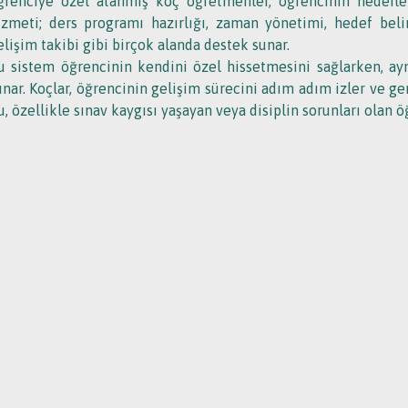
ğrenciye özel atanmış koç öğretmenler, öğrencinin hedefleri
izmeti; ders programı hazırlığı, zaman yönetimi, hedef belir
elişim takibi gibi birçok alanda destek sunar.
u sistem öğrencinin kendini özel hissetmesini sağlarken, ayn
unar. Koçlar, öğrencinin gelişim sürecini adım adım izler ve 
u, özellikle sınav kaygısı yaşayan veya disiplin sorunları olan ö