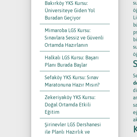
s
Bakırköy YKS Kursu:
ö
Üniversiteye Giden Yol
L
Buradan Geçiyor
b
Mimaroba LGS Kursu:
p
Sınavlara Sessiz ve Güvenli
b
Ortamda Hazırlanın
s
ö
Halkalı LGS Kursu: Başarı
Planı Burada Başlar
S
Sefaköy YKS Kursu: Sınav
d
Maratonuna Hazır Mısın?
d
Zekeriyaköy YKS Kursu:
a
Doğal Ortamda Etkili
s
Eğitim
e
a
Şirinevler LGS Dershanesi
ile Planlı Hazırlık ve