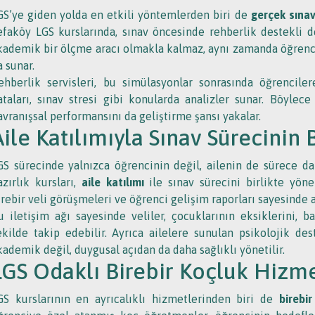
GS’ye giden yolda en etkili yöntemlerden biri de
gerçek sınav
efaköy LGS kurslarında, sınav öncesinde rehberlik destekli d
kademik bir ölçme aracı olmakla kalmaz, aynı zamanda öğrencile
a sunar.
ehberlik servisleri, bu simülasyonlar sonrasında öğrencile
ataları, sınav stresi gibi konularda analizler sunar. Böylece
avranışsal performansını da geliştirme şansı yakalar.
Aile Katılımıyla Sınav Sürecinin 
GS sürecinde yalnızca öğrencinin değil, ailenin de sürece da
azırlık kursları,
aile katılımı
ile sınav sürecini birlikte yönet
irebir veli görüşmeleri ve öğrenci gelişim raporları sayesinde ai
u iletişim ağı sayesinde veliler, çocuklarının eksiklerini, b
ekilde takip edebilir. Ayrıca ailelere sunulan psikolojik de
kademik değil, duygusal açıdan da daha sağlıklı yönetilir.
LGS Odaklı Birebir Koçluk Hizme
GS kurslarının en ayrıcalıklı hizmetlerinden biri de
birebi