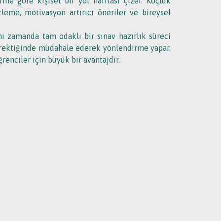
ne göre kişisel bir yol haritası çizer. Koçluk
leme, motivasyon artırıcı öneriler ve bireysel
ı zamanda tam odaklı bir sınav hazırlık süreci
gerektiğinde müdahale ederek yönlendirme yapar.
ğrenciler için büyük bir avantajdır.