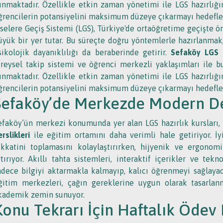
unmaktadır. Özellikle etkin zaman yönetimi ile LGS hazırlığını
ğrencilerin potansiyelini maksimum düzeye çıkarmayı hedefle
iselere Geçiş Sistemi (LGS), Türkiye'de ortaöğretime geçişte 
üyük bir yer tutar. Bu süreçte doğru yöntemlerle hazırlanmak
sikolojik dayanıklılığı da beraberinde getirir.
Sefaköy LGS k
ireysel takip sistemi ve öğrenci merkezli yaklaşımları ile bu
unmaktadır. Özellikle etkin zaman yönetimi ile LGS hazırlığını
ğrencilerin potansiyelini maksimum düzeye çıkarmayı hedefle
Sefaköy’de Merkezde Modern De
efaköy’ün merkezi konumunda yer alan LGS hazırlık kursları, 
erslikleri
ile eğitim ortamını daha verimli hale getiriyor. İyi
ikkatini toplamasını kolaylaştırırken, hijyenik ve ergono
rtırıyor. Akıllı tahta sistemleri, interaktif içerikler ve tek
adece bilgiyi aktarmakla kalmayıp, kalıcı öğrenmeyi sağlayac
ğitim merkezleri, çağın gereklerine uygun olarak tasarlanmı
kademik zemin sunuyor.
Konu Tekrarı İçin Haftalık Ödev