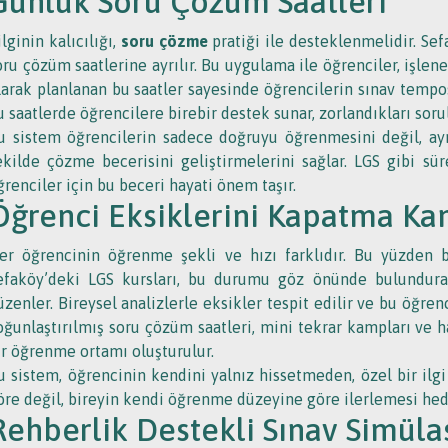
Günlük Soru Çözüm Saatleri
ilginin kalıcılığı,
soru çözme
pratiği ile desteklenmelidir. Sef
oru çözüm saatlerine ayrılır. Bu uygulama ile öğrenciler, işle
larak planlanan bu saatler sayesinde öğrencilerin sınav tempo
u saatlerde öğrencilere birebir destek sunar, zorlandıkları sorul
u sistem öğrencilerin sadece doğruyu öğrenmesini değil, ay
ekilde çözme becerisini geliştirmelerini sağlar. LGS gibi sür
ğrenciler için bu beceri hayati önem taşır.
Öğrenci Eksiklerini Kapatma Ka
er öğrencinin öğrenme şekli ve hızı farklıdır. Bu yüzden baz
efaköy’deki LGS kursları, bu durumu göz önünde bulundur
üzenler. Bireysel analizlerle eksikler tespit edilir ve bu öğren
oğunlaştırılmış soru çözüm saatleri, mini tekrar kampları ve 
ir öğrenme ortamı oluşturulur.
u sistem, öğrencinin kendini yalnız hissetmeden, özel bir ilgi
öre değil, bireyin kendi öğrenme düzeyine göre ilerlemesi hede
Rehberlik Destekli Sınav Simüla