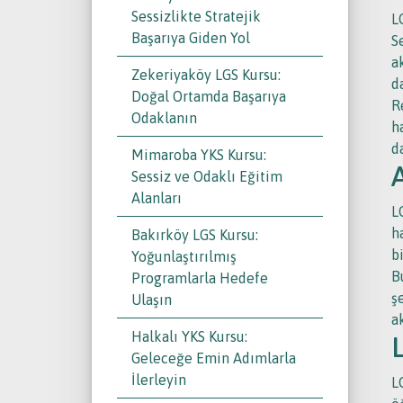
Sessizlikte Stratejik
L
Başarıya Giden Yol
S
a
Zekeriyaköy LGS Kursu:
d
Doğal Ortamda Başarıya
R
Odaklanın
h
d
Mimaroba YKS Kursu:
Sessiz ve Odaklı Eğitim
Alanları
L
h
Bakırköy LGS Kursu:
b
Yoğunlaştırılmış
B
Programlarla Hedefe
ş
Ulaşın
a
Halkalı YKS Kursu:
Geleceğe Emin Adımlarla
İlerleyin
L