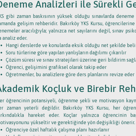
Deneme Analizleri ile Sürekli G
KS gibi zaman baskısının yüksek olduğu sınavlarda deneme sı
amanda gelişim rehberidir. Bakırköy YKS Kursu, öğrencilerine 
enemeler aracılığıyla; yalnızca net sayılarını değil, sınav psik
a analiz eder.
Hangi derslerde ve konularda eksik olduğu net şekilde beli
Soru türlerine göre yapılan yanlışların dağılımı çıkarılır
Çözüm süresi ve sınav stratejileri üzerine geri bildirim sağl
Öğrenci, gelişimini grafiksel olarak takip eder
Öğretmenler, bu analizlere göre ders planlarını revize eder
Akademik Koçluk ve Birebir Reh
er öğrencinin potansiyeli, öğrenme şekli ve motivasyon kayna
er zaman yeterli değildir. Bakırköy YKS Kursu, her öğre
arkındalıkla hareket eder. Koçlar yalnızca öğrencinin ba
otivasyonunu yükseltir ve gerektiğinde yön değişikliği önerir.
Öğrenciye özel haftalık çalışma planı hazırlanır