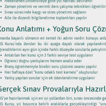
Hedeflenen üniversiteye göre yol haritası belirlenir
Zaman yönetimi ve verimli ders çalışma teknikleri öğretilir
Sınav sürecinde kaygı ve stres yönetimi sağlanır
Aile ile düzenli bilgilendirme toplantıları yapılır
Konu Anlatımı + Yoğun Soru Çö
ınavda başarılı olmanın en temel iki adımı vardır: konuyu 
KS Kursu’nda dersler bu iki ayağa dayalı olarak yapılandırı
ğrendiklerini aynı gün içinde farklı düzeyde sorularla pekiştirir
Anlatılan her konu için 3 farklı seviye test uygulanır
Öğrenci doğru-yanlışlarını hemen analiz eder
Branş öğretmeniyle birebir soru çözümü seansı yapılır
Her haftaya özel “konu odaklı test karnesi” oluşturulur
Yanlış yapılan sorular için ek ödevlendirme uygulanır
Gerçek Sınav Provalarıyla Hazırl
KS’ye hazırlanmak için en iyi yollardan biri, sınav öncesinde 
KS Kursu, yıl boyunca belirli aralıklarla gerçekleştirdiği "s