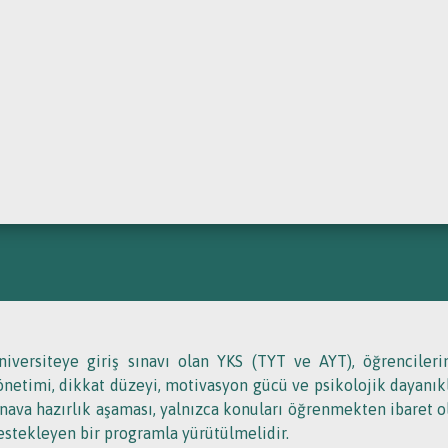
İM
K
SU ILE ÜNIVERSITE HED
niversiteye giriş sınavı olan YKS (TYT ve AYT), öğrenciler
önetimi, dikkat düzeyi, motivasyon gücü ve psikolojik dayanıklı
ınava hazırlık aşaması, yalnızca konuları öğrenmekten ibaret 
estekleyen bir programla yürütülmelidir.