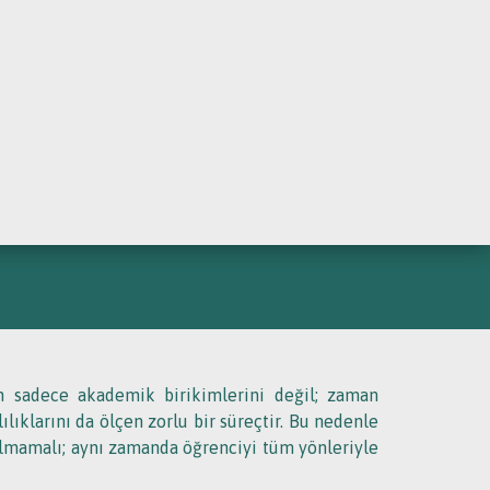
URSLAR
EFINIZ ARTIK DAHA
in sadece akademik birikimlerini değil; zaman
lıklarını da ölçen zorlu bir süreçtir. Bu nedenle
olmamalı; aynı zamanda öğrenciyi tüm yönleriyle