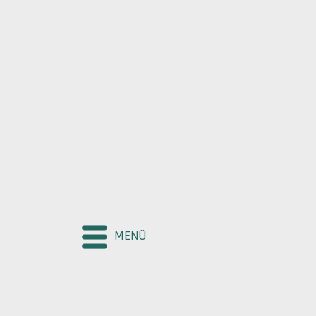
KURUM
HAKKIMI
MENÜ
BÖLGELER
EĞİTİM FEL