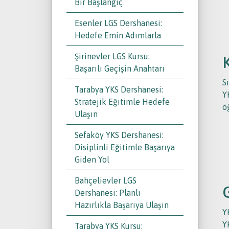
Bir Başlangıç
Esenler LGS Dershanesi:
Hedefe Emin Adımlarla
Şirinevler LGS Kursu:
Başarılı Geçişin Anahtarı
S
Tarabya YKS Dershanesi:
Y
Stratejik Eğitimle Hedefe
ö
Ulaşın
Sefaköy YKS Dershanesi:
Disiplinli Eğitimle Başarıya
Giden Yol
Bahçelievler LGS
Dershanesi: Planlı
Hazırlıkla Başarıya Ulaşın
Y
Y
Tarabya YKS Kursu: