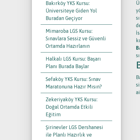
Ü
Bakırköy YKS Kursu:
y
Üniversiteye Giden Yol
s
Buradan Geçiyor
d
Mimaroba LGS Kursu:
İ
Sınavlara Sessiz ve Güvenli
k
Ortamda Hazırlanın
B
s
Halkalı LGS Kursu: Başarı
Planı Burada Başlar
B
Sefaköy YKS Kursu: Sınav
s
Maratonuna Hazır Mısın?
a
Zekeriyaköy YKS Kursu:
Doğal Ortamda Etkili
Eğitim
Şirinevler LGS Dershanesi
ile Planlı Hazırlık ve