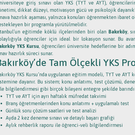
niversiteye giriş sınavı olan YKS (TYT ve AYT), öğrenciler
önetimi, dikkat düzeyi, motivasyon gücü ve psikolojik dayanıklı
ınava hazırlık aşaması, yalnızca konuları öğrenmekten ibaret 
estekleyen bir programla yürütülmelidir.
stanbul’un eğitimde köklü ilçelerinden biri olan
Bakırköy
, s
olaylığıyla öğrenciler için ideal bir lokasyon sunar. Bu ava
akırköy YKS Kursu
, öğrencileri üniversite hedeflerine bir ad
ınav hazırlık süreci sunar.
Bakırköy’de Tam Ölçekli YKS Pr
akırköy YKS Kursu’nda uygulanan eğitim modeli, TYT ve AYT kon
istemine dayanır. Bu sistem; konu anlatımı, test çözümü, denem
ile bilgilendirmesi gibi birçok bileşeni entegre şekilde barındır
TYT ve AYT için ayrı haftalık müfredat takvimi
Branş öğretmenlerinden konu anlatımı + uygulamalı test
Günlük soru çözüm saatleri ve test analizi
Ayda 2 kez deneme sınavı ve detaylı başarı grafiği
Aylık rehberlik raporu ile öğrenci-veli bilgilendirmesi