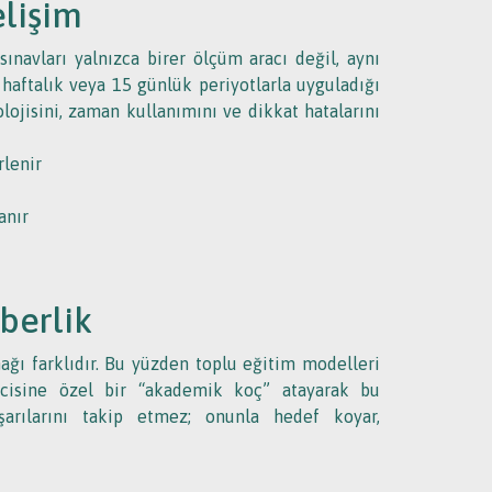
elişim
navları yalnızca birer ölçüm aracı değil, aynı
haftalık veya 15 günlük periyotlarla uyguladığı
olojisini, zaman kullanımını ve dikkat hatalarını
rlenir
anır
berlik
ğı farklıdır. Bu yüzden toplu eğitim modelleri
ncisine özel bir “akademik koç” atayarak bu
şarılarını takip etmez; onunla hedef koyar,