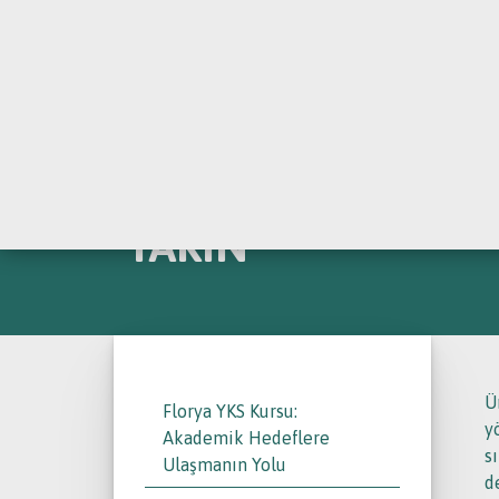
İLETİŞ
BAKIRKÖY YKS KUR
YAKIN
Ü
Florya YKS Kursu:
y
Akademik Hedeflere
s
Ulaşmanın Yolu
d