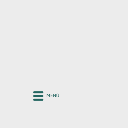
KURUM
HAKKIMI
MENÜ
BÖLGELER
EĞİTİM FEL