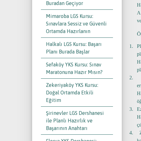
Buradan Geçiyor
H
An
Mimaroba LGS Kursu:
ve
Sınavlara Sessiz ve Güvenli
Ortamda Hazırlanın
Ö
Halkalı LGS Kursu: Başarı
1.
P
Planı Burada Başlar
pl
H
Sefaköy YKS Kursu: Sınav
pl
Maratonuna Hazır Mısın?
2.
Zekeriyaköy YKS Kursu:
er
Doğal Ortamda Etkili
H
Eğitim
öğ
3.
E
Şirinevler LGS Dershanesi
H
ile Planlı Hazırlık ve
çı
Başarının Anahtarı
4.
k
Florya YKS Dershanesi: