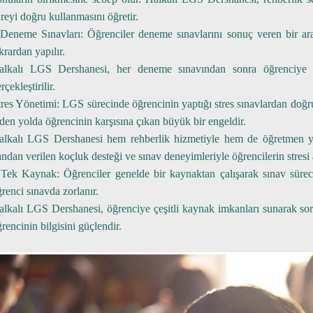
reyi doğru kullanmasını öğretir.
Deneme Sınavları:
Öğrenciler deneme sınavlarını sonuç veren bir araç
krardan yapılır.
alkalı LGS Dershanesi
, her deneme sınavından sonra öğrenciye a
rçekleştirilir.
tres Yönetimi:
LGS sürecinde öğrencinin yaptığı stres sınavlardan doğr
den yolda öğrencinin karşısına çıkan büyük bir engeldir.
alkalı LGS Dershanesi
hem rehberlik hizmetiyle hem de öğretmen yar
ndan verilen koçluk desteği ve sınav deneyimleriyle öğrencilerin stresi az
Tek Kaynak:
Öğrenciler genelde bir kaynaktan çalışarak sınav sürecini
renci sınavda zorlanır.
alkalı LGS Dershanesi
, öğrenciye çeşitli kaynak imkanları sunarak sor
rencinin bilgisini güçlendir.