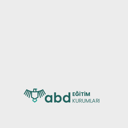
SAL
KURU
ZDA
ÖZEL
İMİZ
PREMI
SEFEMİZ