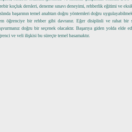
rebir koçluk dersleri, deneme sınavı deneyimi, rehberlik eğitimi ve eksi
slında başarının temel anahtarı doğru yöntemleri doğru uygulayabilme
em öğrenciye bir rehber gibi davranır. Eğer disiplinli ve rahat bir 
aşvurmanız doğru bir seçenek olacaktır. Başarıya giden yolda elde ede
renci ve veli ilişkisi bu süreçte temel basamaktır.