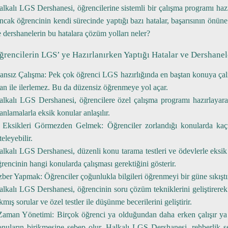
alkalı LGS Dershanesi,
öğrencilerine sistemli bir çalışma programı hazı
cak öğrencinin kendi sürecinde yaptığı bazı hatalar, başarısının önüne 
 dershanelerin bu hatalara çözüm yolları neler?
ğrencilerin LGS’ ye Hazırlanırken Yaptığı Hatalar ve Dershane
lansız Çalışma:
Pek çok öğrenci LGS hazırlığında en baştan konuya çalışm
an ile ilerlemez. Bu da düzensiz öğrenmeye yol açar.
alkalı LGS Dershanesi
, öğrencilere özel çalışma programı hazırlayar
anlamalarla eksik konular anlaşılır.
Eksikleri Görmezden Gelmek:
Öğrenciler zorlandığı konularda kaçm
teleyebilir.
alkalı LGS Dershanesi
, düzenli konu tarama testleri ve ödevlerle eksik
rencinin hangi konularda çalışması gerektiğini gösterir.
zber Yapmak:
Öğrenciler çoğunlukla bilgileri öğrenmeyi bir güne sıkıştı
alkalı LGS Dershanesi
, öğrencinin soru çözüm tekniklerini geliştirere
kmış sorular ve özel testler ile düşünme becerilerini geliştirir.
Zaman Yönetimi:
Birçok öğrenci ya olduğundan daha erken çalışır ya 
onuların birikmesine sebep olur. Halkalı LGS Dershanesi, rehberlik s