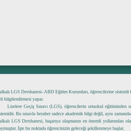
İM
K
SHANESI
alkalı LGS Dershanesi- ABD Eğitim Kurumları,
öğrencilerine sistemli 
li bilgilendirmesi yapar.
Liselere Geçiş Sınavı (LGS), öğrencilerin ortaokul eğitiminden son
stemidir. Bu sınavla beraber sadece akademik bilgi değil, aynı zamanda 
alkalı LGS Dershanesi, başarıya ulaşmanın en önemli yollarından olan
ymuştur. İşte bu noktada öğrencinizin geleceği şekillenmeye başlar.