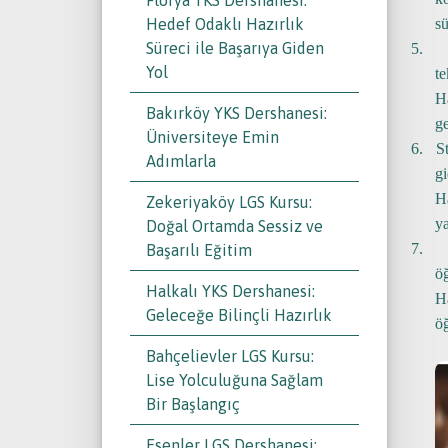
Hedef Odaklı Hazırlık
sü
Süreci ile Başarıya Giden
5.
Yol
te
H
Bakırköy YKS Dershanesi:
ge
Üniversiteye Emin
6.
S
Adımlarla
gi
H
Zekeriyaköy LGS Kursu:
ya
Doğal Ortamda Sessiz ve
7.
Başarılı Eğitim
öğ
Halkalı YKS Dershanesi:
H
Geleceğe Bilinçli Hazırlık
öğ
Bahçelievler LGS Kursu:
Lise Yolculuğuna Sağlam
Bir Başlangıç
Esenler LGS Dershanesi: