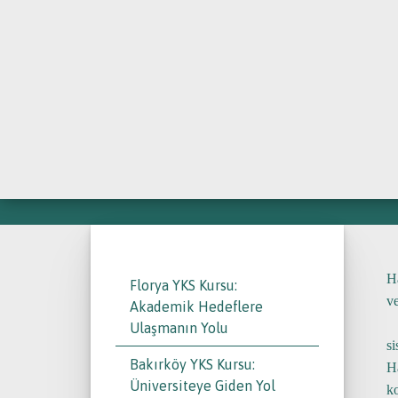
İLETİŞ
HALKALI LGS DER
H
Florya YKS Kursu:
ve
Akademik Hedeflere
Ulaşmanın Yolu
si
Bakırköy YKS Kursu:
H
Üniversiteye Giden Yol
ko