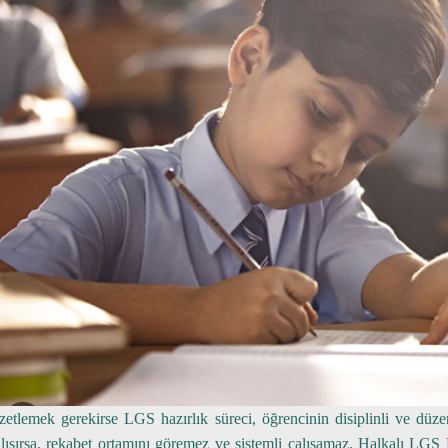
zetlemek gerekirse LGS hazırlık süreci, öğrencinin disiplinli ve düze
lışırsa, rekabet ortamını göremez ve sistemli çalışamaz. Halkalı LGS 