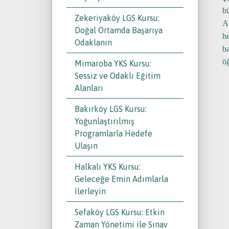
bi
Zekeriyaköy LGS Kursu:
A
Doğal Ortamda Başarıya
h
Odaklanın
b
öğ
Mimaroba YKS Kursu:
Sessiz ve Odaklı Eğitim
Alanları
Bakırköy LGS Kursu:
Yoğunlaştırılmış
Programlarla Hedefe
Ulaşın
Halkalı YKS Kursu:
Geleceğe Emin Adımlarla
İlerleyin
Sefaköy LGS Kursu: Etkin
Zaman Yönetimi ile Sınav